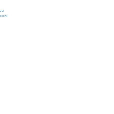
ры
иятия