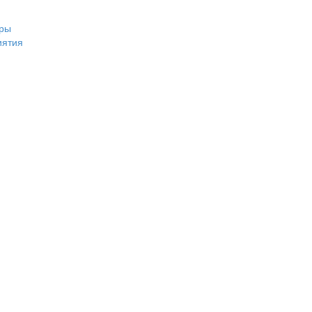
ры
иятия