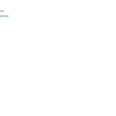
ры
иятия