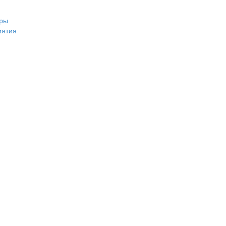
ры
иятия