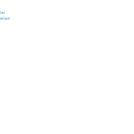
ры
иятия