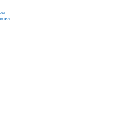
ры
иятия