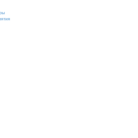
ры
иятия