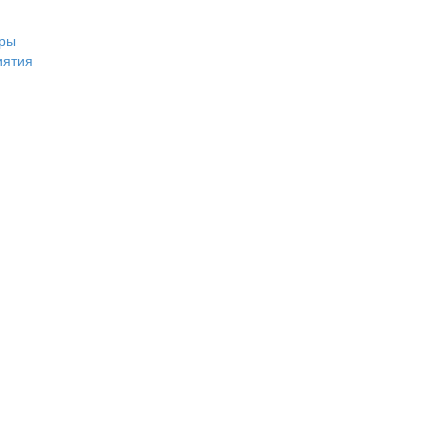
ры
иятия