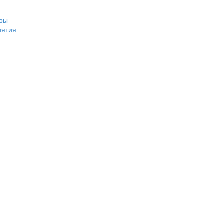
ры
иятия