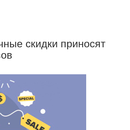
чные скидки приносят
зов