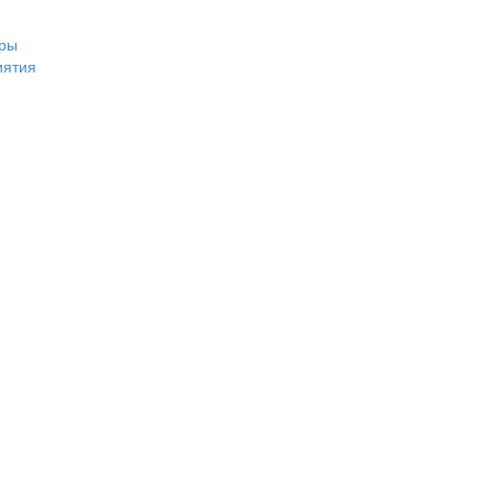
ры
иятия