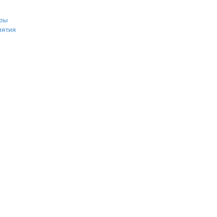
ры
иятия