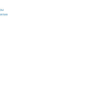
ры
иятия