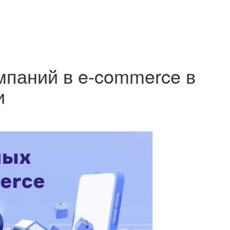
мпаний в e-commerce в
и