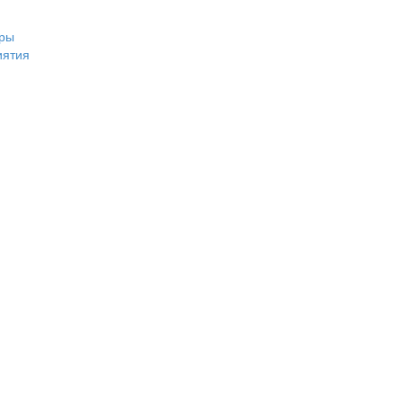
ры
иятия