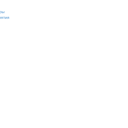
ры
иятия