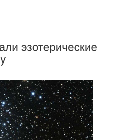
али эзотерические
by