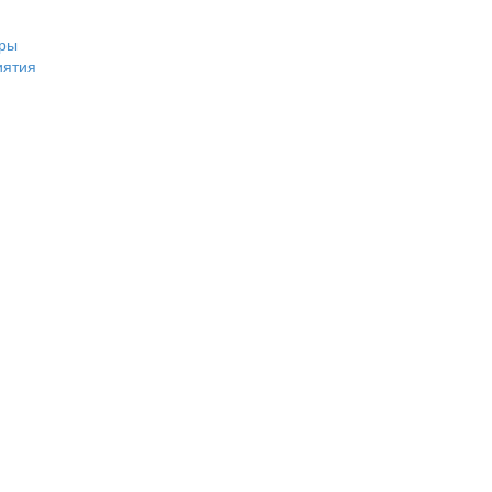
ры
иятия