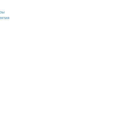
ры
иятия