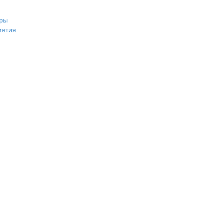
ры
иятия