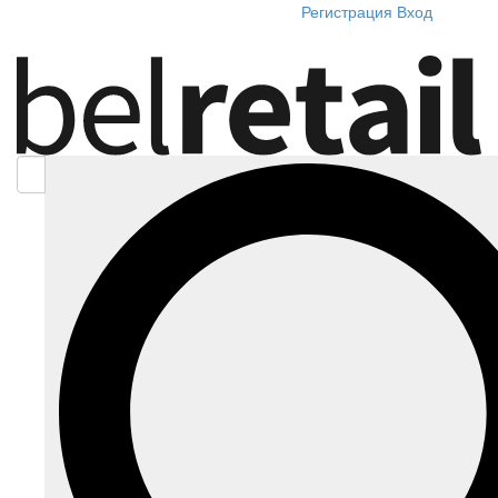
Регистрация
Вход