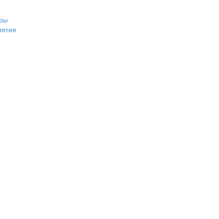
ры
иятия