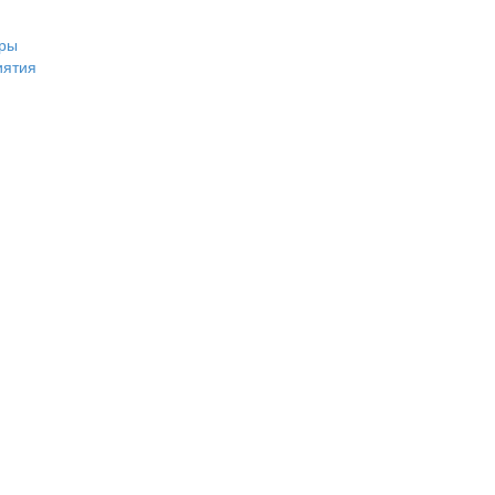
ры
иятия