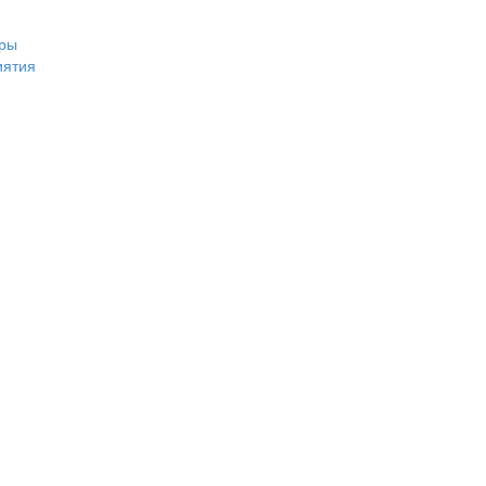
ры
иятия