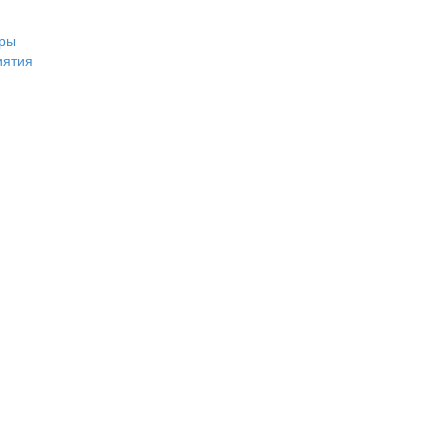
ры
иятия