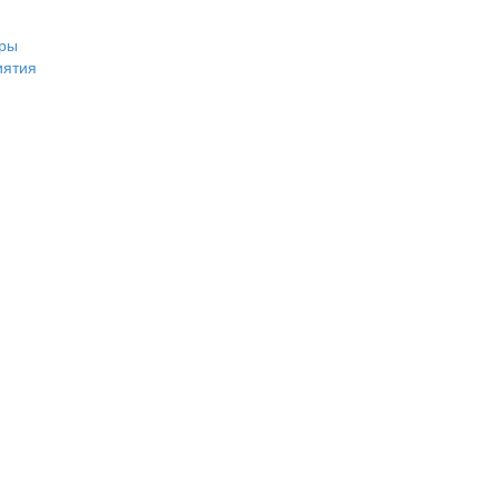
ры
иятия