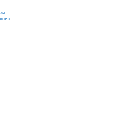
ры
иятия