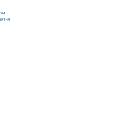
ры
иятия