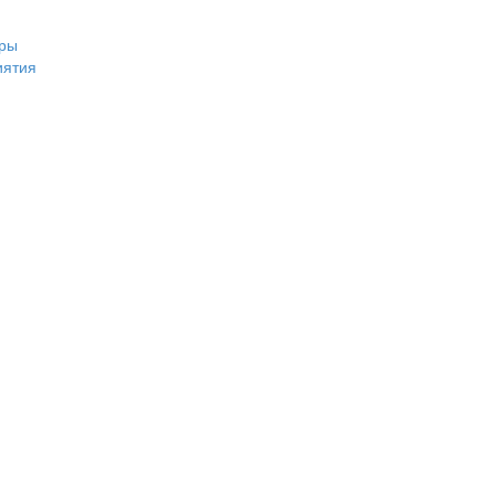
ры
иятия