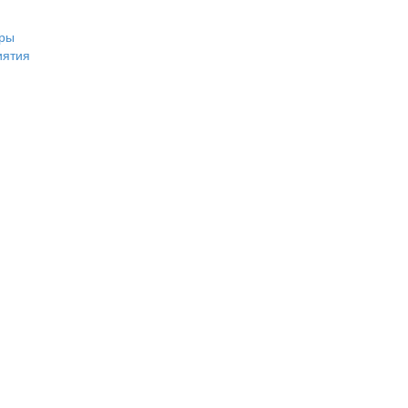
ры
иятия