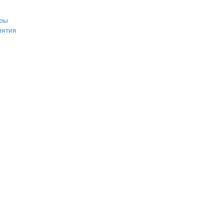
ры
иятия