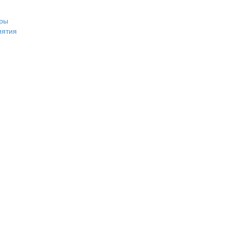
ры
иятия