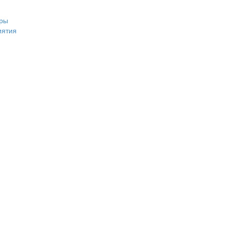
ры
иятия