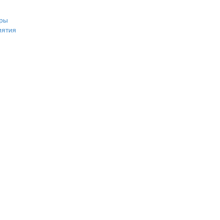
ры
иятия