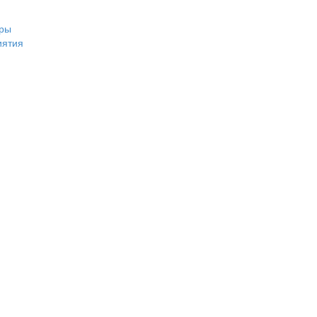
ры
иятия