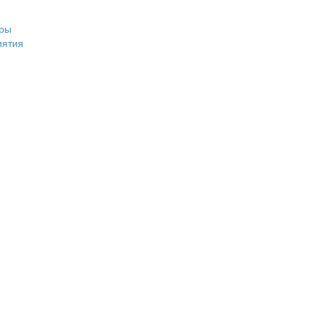
ры
иятия