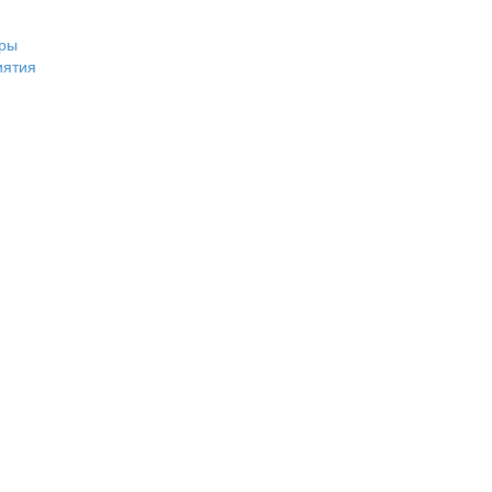
ры
иятия