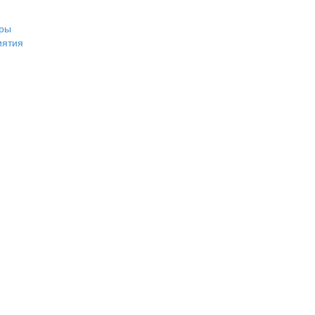
ры
иятия