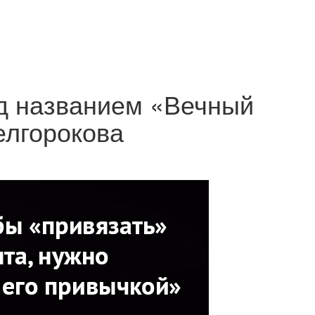
од названием «Вечный
елгорокова