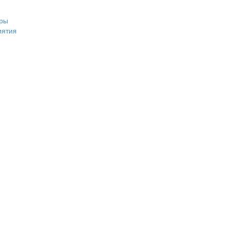
ры
иятия