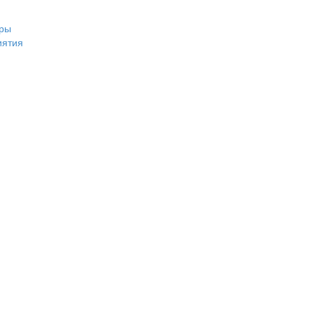
ры
иятия