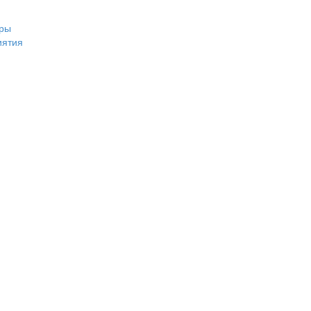
ры
иятия