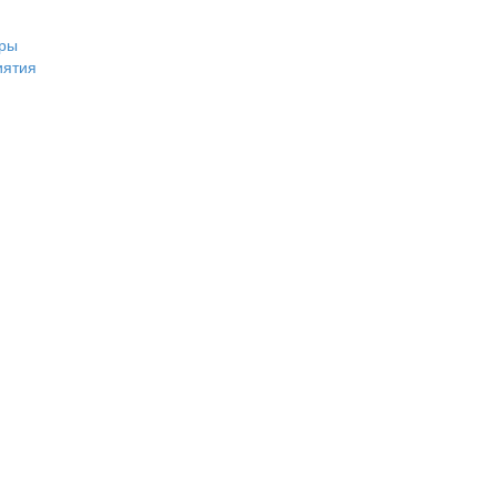
ры
иятия