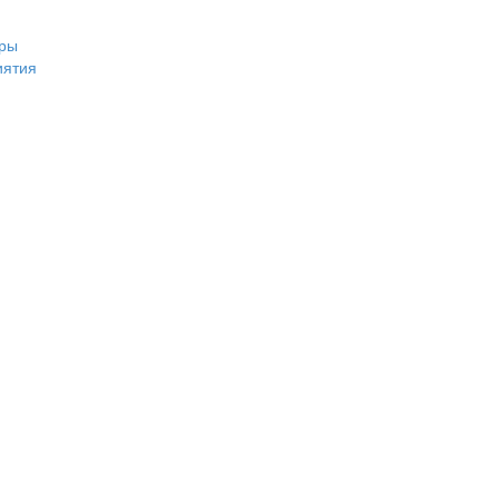
ры
иятия