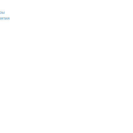
ры
иятия