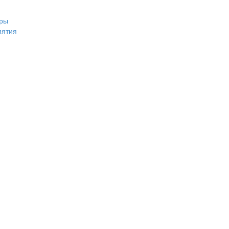
ры
иятия