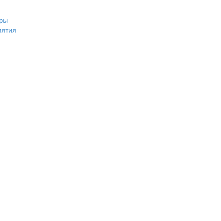
ры
иятия