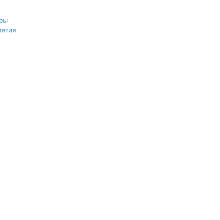
ры
иятия