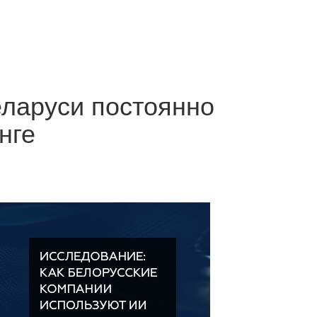
еларуси постоянно
нге