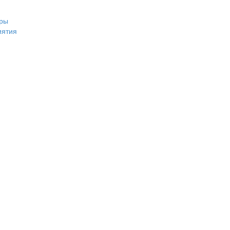
ры
иятия