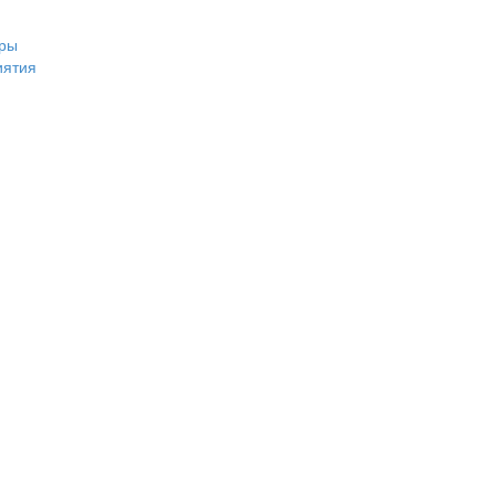
ры
иятия