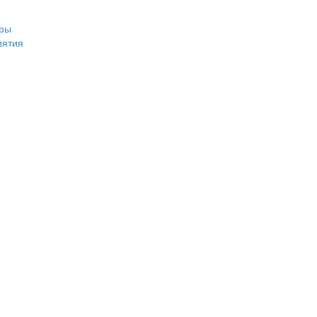
ры
иятия