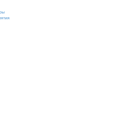
ры
иятия