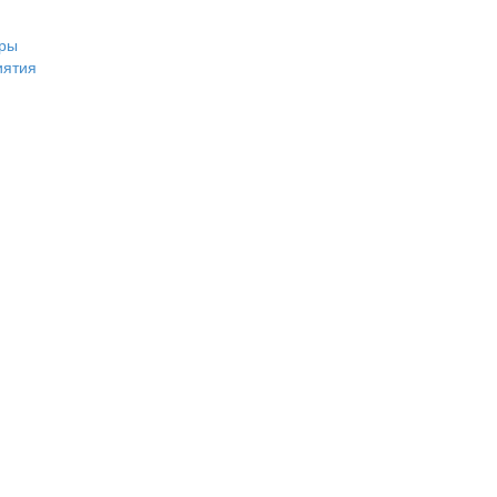
ры
иятия