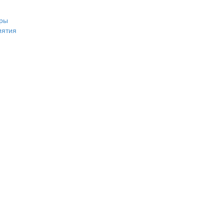
ры
иятия